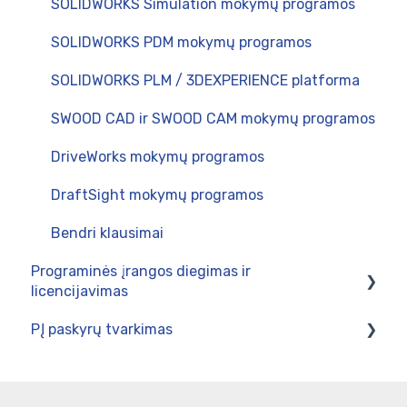
SOLIDWORKS Simulation mokymų programos
SOLIDWORKS PDM mokymų programos
SOLIDWORKS PLM / 3DEXPERIENCE platforma
SWOOD CAD ir SWOOD CAM mokymų programos
DriveWorks mokymų programos
DraftSight mokymų programos
Bendri klausimai
Programinės įrangos diegimas ir
licencijavimas
PĮ paskyrų tvarkimas
SOLIDWORKS / DraftSight Enterprise produktų
diegimas
3DEXPERIENCE platformą
SOLIDWORKS programos Lietuvos moksleiviams
SOLIDWORKS vartotojų paskyros