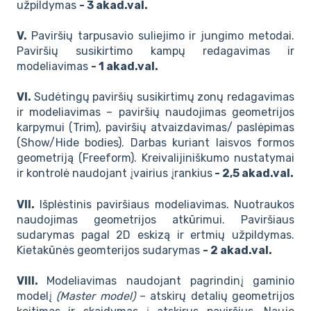
užpildymas
- 3 akad.val.
V.
Paviršių tarpusavio suliejimo ir jungimo metodai.
Paviršių susikirtimo kampų redagavimas ir
modeliavimas
- 1 akad.val.
VI.
Sudėtingų paviršių susikirtimų zonų redagavimas
ir modeliavimas – paviršių naudojimas geometrijos
karpymui (Trim), paviršių atvaizdavimas/ paslėpimas
(Show/Hide bodies). Darbas kuriant laisvos formos
geometriją (Freeform). Kreivalijiniškumo nustatymai
ir kontrolė naudojant įvairius įrankius
- 2,5 akad.val.
VII.
Išplėstinis paviršiaus modeliavimas. Nuotraukos
naudojimas geometrijos atkūrimui. Paviršiaus
sudarymas pagal 2D eskizą ir ertmių užpildymas.
Kietakūnės geomterijos sudarymas
- 2 akad.val.
VIII.
Modeliavimas naudojant pagrindinį gaminio
modelį
(Master model)
– atskirų detalių geometrijos