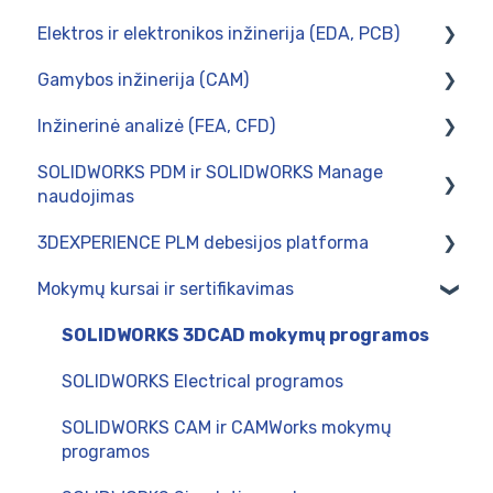
Elektros ir elektronikos inžinerija (EDA, PCB)
SOLIDWORKS 3DCAD
Gamybos inžinerija (CAM)
SOLIDWORKS Visualize
CircuitWorks (PCB Connector)
Inžinerinė analizė (FEA, CFD)
SWOOD - baldų projektavimas SOLIDWORKS
SOLIDWORKS Electrical
Diegimas
aplinkoje
SOLIDWORKS PDM ir SOLIDWORKS Manage
Postprocesoriai
Skaičiavimai tinklo kompiuteryje
naudojimas
Naudojimas
SOLIDWORKS Simulation
3DEXPERIENCE PLM debesijos platforma
Naudojimas
SWOOD CAM - gamybos paruošimas baldų
Mokymų kursai ir sertifikavimas
pramonėje
Intergravimas su verslo valdymo sistemomis
Naudojimas
Administravimas
Administravimas
SOLIDWORKS 3DCAD mokymų programos
Diegimas
SOLIDWORKS Electrical programos
SOLIDWORKS CAM ir CAMWorks mokymų
programos