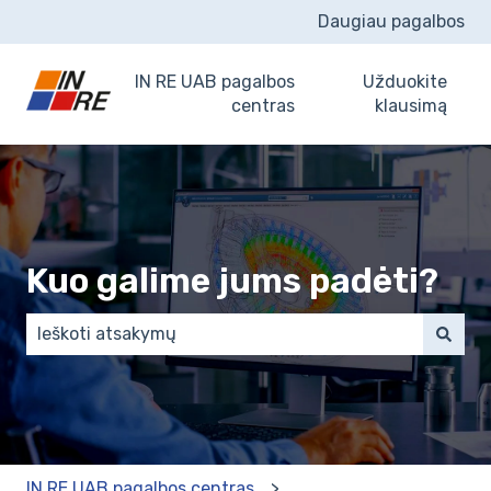
Daugiau pagalbos
IN RE UAB pagalbos
Užduokite
centras
klausimą
Kuo galime jums padėti?
There are no suggestions because the search field 
IN RE UAB pagalbos centras