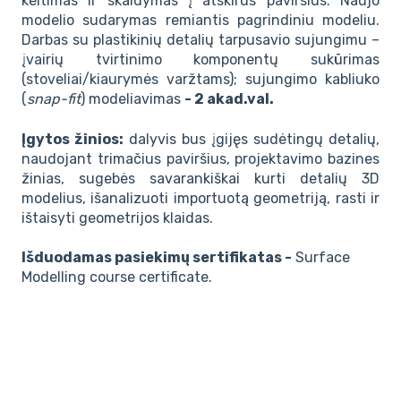
keitimas ir skaidymas į atskirus paviršius. Naujo
modelio sudarymas remiantis pagrindiniu modeliu.
Darbas su plastikinių detalių tarpusavio sujungimu –
įvairių tvirtinimo komponentų sukūrimas
(stoveliai/kiaurymės varžtams); sujungimo kabliuko
(
snap-fit
) modeliavimas
- 2 akad.val.
Įgytos žinios:
dalyvis bus įgijęs sudėtingų detalių,
naudojant trimačius paviršius, projektavimo bazines
žinias, sugebės savarankiškai kurti detalių 3D
modelius, išanalizuoti importuotą geometriją, rasti ir
ištaisyti geometrijos klaidas.
Išduodamas pasiekimų sertifikatas -
Surface
Modelling course certificate.