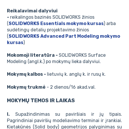
Reikalavimai dalyviui
-
reikalingos bazinės SOLIDWORKS žinios
(
SOLIDWORKS Essentials mokymo kursas
) arba
sudėtingų detalių projektavimo žinios
(
SOLIDWORKS Advanced Part Modeling mokymo
kursas
)
Mokomoji literatūra -
SOLIDWORKS Surface
Modeling (angl.k.) po mokymų lieka dalyviui.
Mokymų kalbos -
lietuvių k. anglų k. ir rusų k.
Mokymų trukmė
- 2 dienos/16 akad.val.
MOKYMŲ TEMOS IR LAIKAS
I.
Supažindinimas su paviršiais ir jų tipais.
Pagrindiniai paviršių modeliavimo terminai ir įrankiai.
Kietakūnės (Solid body) geometrijos palyginimas su