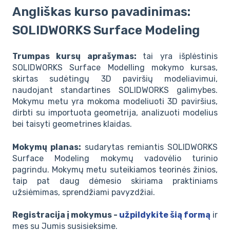
Angliškas kurso pavadinimas:
SOLIDWORKS Surface Modeling
Trumpas kursų aprašymas:
tai yra išplėstinis
SOLIDWORKS Surface Modelling mokymo kursas,
skirtas sudėtingų 3D paviršių modeliavimui,
naudojant standartines SOLIDWORKS galimybes.
Mokymu metu yra mokoma modeliuoti 3D paviršius,
dirbti su importuota geometrija, analizuoti modelius
bei taisyti geometrines klaidas.
Mokymų planas:
sudarytas remiantis SOLIDWORKS
Surface Modeling mokymų vadovėlio turinio
pagrindu. Mokymų metu suteikiamos teorinės žinios,
taip pat daug dėmesio skiriama praktiniams
užsiėmimas, sprendžiami pavyzdžiai.
Registracija į mokymus -
užpildykite šią formą
ir
mes su Jumis susisieksime.