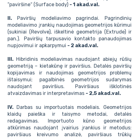
”paviršine“ (Surface body)
- 1 akad.val.
II.
Paviršių modeliavimo pagrindai. Pagrindinių
modeliavimo įrankių naudojimas geometrijos kūrimui
(sukiniai (Revolve), iškeltinė geometrija (Extrude) ir
pan.). Paviršių tarpusavio kontakto panaudojimas
nupjovimui ir apkarpymui
- 2 akad.val.
III.
Hibridinis modeliavimas naudojant abiejų rūšių
geometriją – kietakūnę ir paviršius. Detalės paviršių
kopijavimas ir naudojimas geometrijos problemų
ištaisymui; pagalbinės geometrijos sudarymas
naudojant paviršius. Paviršiaus išklotinės
atvaizdavimas ir interpretavimas
- 2,5 akad.val.
IV.
Darbas su importuotais modeliais. Geometrijos
klaidų paieška ir taisymo metodai, detalės
redagavimas. Importuoto kūno geometrijos
atkūrimas naudojant įvairius įrankius ir metodus:
paviršiaus kreivumo analizė, paviršiaus trūkių