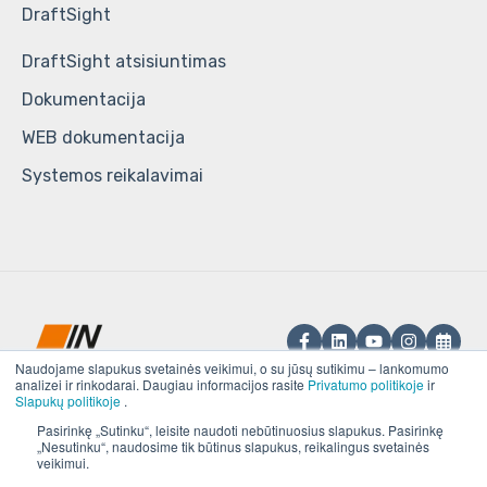
DraftSight
DraftSight atsisiuntimas
Dokumentacija
WEB dokumentacija
Systemos reikalavimai
Naudojame slapukus svetainės veikimui, o su jūsų sutikimu – lankomumo
analizei ir rinkodarai. Daugiau informacijos rasite
Privatumo politikoje
ir
Slapukų politikoje
.
UAB „IN RE“.
Pasirinkę „Sutinku“, leisite naudoti nebūtinuosius slapukus. Pasirinkę
Visos teisės saugomos ©
Kompiuterinio
„Nesutinku“, naudosime tik būtinus slapukus, reikalingus svetainės
veikimui.
2025, UAB „IN RE“
projektavimo