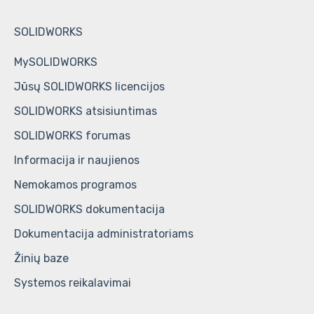
ir studentams
HCL CAMWorks vartotoju paskyras
SOLIDWORKS / DraftSight Enterprise licencijų
SOLIDWORKS
administravimas
DriveWorks vartotoju paskyras
MySOLIDWORKS
Jūsų SOLIDWORKS licencijos
SOLIDWORKS atsisiuntimas
SOLIDWORKS forumas
Informacija ir naujienos
Nemokamos programos
SOLIDWORKS dokumentacija
Dokumentacija administratoriams
Žinių baze
Systemos reikalavimai