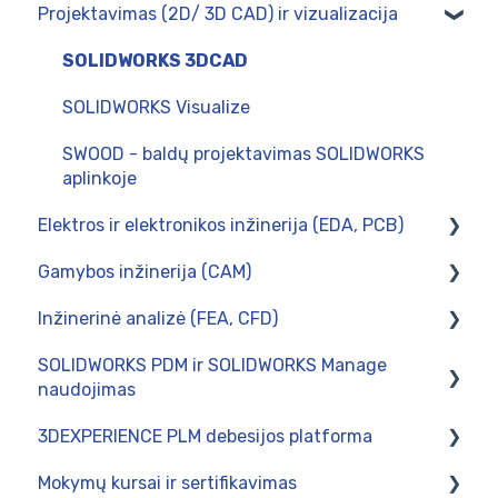
Projektavimas (2D/ 3D CAD) ir vizualizacija
SOLIDWORKS 3DCAD
SOLIDWORKS Visualize
SWOOD - baldų projektavimas SOLIDWORKS
aplinkoje
Elektros ir elektronikos inžinerija (EDA, PCB)
Gamybos inžinerija (CAM)
CircuitWorks (PCB Connector)
Inžinerinė analizė (FEA, CFD)
SOLIDWORKS Electrical
Diegimas
SOLIDWORKS PDM ir SOLIDWORKS Manage
Postprocesoriai
Skaičiavimai tinklo kompiuteryje
naudojimas
Naudojimas
SOLIDWORKS Simulation
3DEXPERIENCE PLM debesijos platforma
Naudojimas
SWOOD CAM - gamybos paruošimas baldų
Mokymų kursai ir sertifikavimas
pramonėje
Intergravimas su verslo valdymo sistemomis
Naudojimas