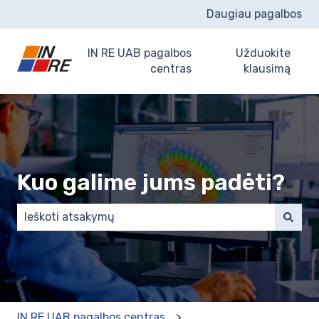
Daugiau pagalbos
IN RE UAB pagalbos
Užduokite
centras
klausimą
Kuo galime jums padėti?
There are no suggestions because the search field 
IN RE UAB pagalbos centras