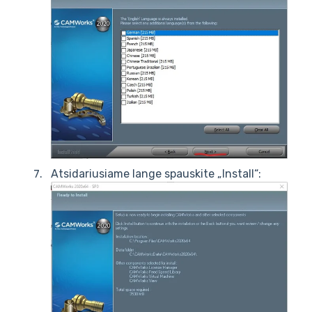
Atsidariusiame lange spauskite „Install“: