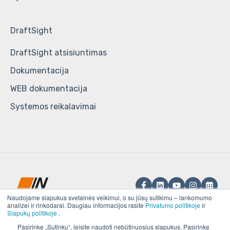
DraftSight
DraftSight atsisiuntimas
Dokumentacija
WEB dokumentacija
Systemos reikalavimai
Naudojame slapukus svetainės veikimui, o su jūsų sutikimu – lankomumo
analizei ir rinkodarai. Daugiau informacijos rasite
Privatumo politikoje
ir
Slapukų politikoje
.
UAB „IN RE“.
Pasirinkę „Sutinku“, leisite naudoti nebūtinuosius slapukus. Pasirinkę