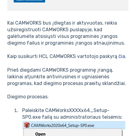
Kai CAMWORKS bus įdiegtas ir aktyvuotas, reikia
užsiregistruoti CAMWORKS puslapyje, kad
galėtumėte atsisiųsti visus programinės įrangos
diegimo failus ir programinės įrangos atnaujinimus.
Kaip susikurti HCL CAMWORKS vartotojo paskyrą
čia
.
Prieš diegdami CAMWORKS programinę įrangą,
laikinai atjunkite antivirusines ir ugniasienės
programas, kad diegimo procesas praeitų sklandžiai.
Diegimo procesas:
Paleiskite CAMWorksXXXXx64_Setup-
SP0.exe failą su administratoriaus teisėmis: