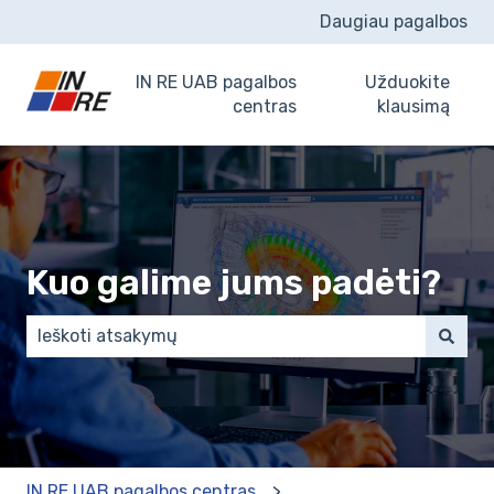
Daugiau pagalbos
IN RE UAB pagalbos
Užduokite
centras
klausimą
Kuo galime jums padėti?
There are no suggestions because the search field 
IN RE UAB pagalbos centras