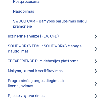
Postprocesoriai
Naudojimas
SWOOD CAM - gamybos paruošimas baldų
pramonėje
Inžinerinė analizė (FEA, CFD)
SOLIDWORKS PDM ir SOLIDWORKS Manage
Skaičiavimai tinklo kompiuteryje
naudojimas
SOLIDWORKS Simulation
3DEXPERIENCE PLM debesijos platforma
Naudojimas
Mokymų kursai ir sertifikavimas
Intergravimas su verslo valdymo sistemomis
Naudojimas
Programinės įrangos diegimas ir
Administravimas
Administravimas
SOLIDWORKS 3DCAD mokymų programos
licencijavimas
Diegimas
SOLIDWORKS Electrical programos
PĮ paskyrų tvarkimas
SOLIDWORKS / DraftSight Enterprise produktų
SOLIDWORKS CAM ir CAMWorks mokymų
diegimas