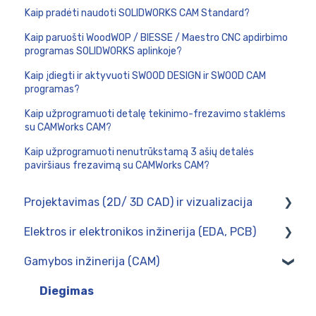
Kaip pradėti naudoti SOLIDWORKS CAM Standard?
Kaip paruošti WoodWOP / BIESSE / Maestro CNC apdirbimo
programas SOLIDWORKS aplinkoje?
Kaip įdiegti ir aktyvuoti SWOOD DESIGN ir SWOOD CAM
programas?
Kaip užprogramuoti detalę tekinimo-frezavimo staklėms
su CAMWorks CAM?
Kaip užprogramuoti nenutrūkstamą 3 ašių detalės
paviršiaus frezavimą su CAMWorks CAM?
Projektavimas (2D/ 3D CAD) ir vizualizacija
Elektros ir elektronikos inžinerija (EDA, PCB)
SOLIDWORKS 3DCAD
Gamybos inžinerija (CAM)
SOLIDWORKS Visualize
CircuitWorks (PCB Connector)
SWOOD - baldų projektavimas SOLIDWORKS
SOLIDWORKS Electrical
Diegimas
aplinkoje