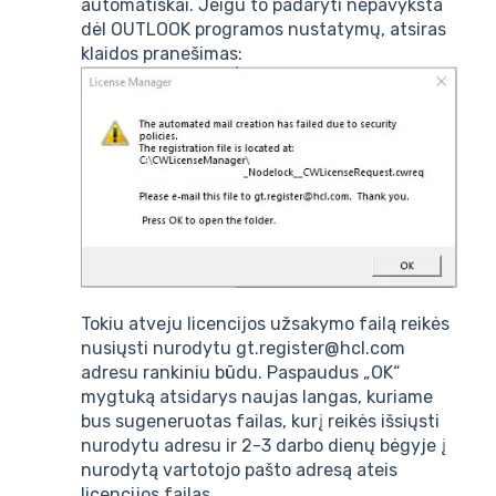
automatiškai. Jeigu to padaryti nepavyksta
dėl OUTLOOK programos nustatymų, atsiras
klaidos pranešimas:
Tokiu atveju licencijos užsakymo failą reikės
nusiųsti nurodytu gt.register@hcl.com
adresu rankiniu būdu. Paspaudus „OK“
mygtuką atsidarys naujas langas, kuriame
bus sugeneruotas failas, kurį reikės išsiųsti
nurodytu adresu ir 2-3 darbo dienų bėgyje į
nurodytą vartotojo pašto adresą ateis
licencijos failas.