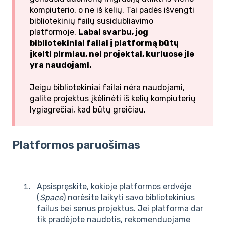
kompiuterio, o ne iš kelių. Tai padės išvengti
bibliotekinių failų susidubliavimo
platformoje.
Labai svarbu, jog
bibliotekiniai failai į platformą būtų
įkelti pirmiau, nei projektai, kuriuose jie
yra naudojami.
Jeigu bibliotekiniai failai nėra naudojami,
galite projektus įkėlinėti iš kelių kompiuterių
lygiagrečiai, kad būtų greičiau.
Platformos paruošimas
Apsispręskite, kokioje platformos erdvėje
(
Space
) norėsite laikyti savo bibliotekinius
failus bei senus projektus. Jei platforma dar
tik pradėjote naudotis, rekomenduojame