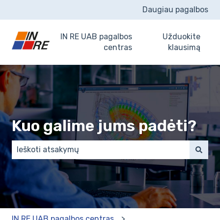
Daugiau pagalbos
IN RE UAB pagalbos
Užduokite
centras
klausimą
Kuo galime jums padėti?
There are no suggestions because the search field 
IN RE UAB pagalbos centras