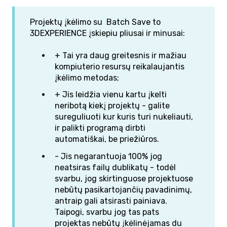
Projektų įkėlimo su Batch Save to
3DEXPERIENCE įskiepiu pliusai ir minusai:
+ Tai yra daug greitesnis ir mažiau
kompiuterio resursų reikalaujantis
įkėlimo metodas;
+ Jis leidžia vienu kartu įkelti
neribotą kiekį projektų - galite
sureguliuoti kur kuris turi nukeliauti,
ir palikti programą dirbti
automatiškai, be priežiūros.
- Jis negarantuoja 100% jog
neatsiras failų dublikatų - todėl
svarbu, jog skirtinguose projektuose
nebūtų pasikartojančių pavadinimų,
antraip gali atsirasti painiava.
Taipogi, svarbu jog tas pats
projektas nebūtų įkėlinėjamas du