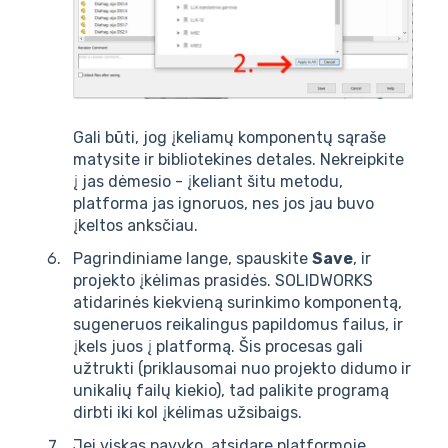
Gali būti, jog įkeliamų komponentų sąraše
matysite ir bibliotekines detales. Nekreipkite
į jas dėmesio - įkeliant šitu metodu,
platforma jas ignoruos, nes jos jau buvo
įkeltos anksčiau.
Pagrindiniame lange, spauskite
Save
, ir
projekto įkėlimas prasidės. SOLIDWORKS
atidarinės kiekvieną surinkimo komponentą,
sugeneruos reikalingus papildomus failus, ir
įkels juos į platformą. Šis procesas gali
užtrukti (priklausomai nuo projekto didumo ir
unikalių failų kiekio), tad palikite programą
dirbti iki kol įkėlimas užsibaigs.
Jei viskas pavyko, atsidarę platformoje