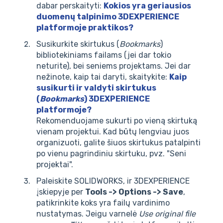
dabar perskaityti:
Kokios yra geriausios
duomenų talpinimo 3DEXPERIENCE
platformoje praktikos?
Susikurkite skirtukus (
Bookmarks
)
bibliotekiniams failams (jei dar tokio
neturite), bei seniems projektams. Jei dar
nežinote, kaip tai daryti, skaitykite:
Kaip
susikurti ir valdyti skirtukus
(
Bookmarks
) 3DEXPERIENCE
platformoje?
Rekomenduojame sukurti po vieną skirtuką
vienam projektui. Kad būtų lengviau juos
organizuoti, galite šiuos skirtukus patalpinti
po vienu pagrindiniu skirtuku, pvz. "Seni
projektai".
Paleiskite SOLIDWORKS, ir 3DEXPERIENCE
įskiepyje per
Tools -> Options -> Save
,
patikrinkite koks yra failų vardinimo
nustatymas. Jeigu varnelė
Use original file