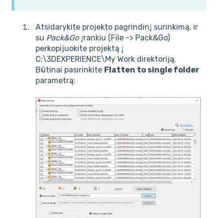
Atsidarykite projekto pagrindinį surinkimą, ir
su
Pack&Go
įrankiu (File -> Pack&Go)
perkopijuokite projektą į
C:\3DEXPERIENCE\My Work direktoriją.
Būtinai pasirinkite
Flatten to single folder
parametrą: