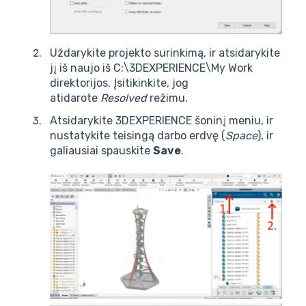
Uždarykite projekto surinkimą, ir atsidarykite
jį iš naujo iš C:\3DEXPERIENCE\My Work
direktorijos. Įsitikinkite, jog
atidarote
Resolved
režimu.
Atsidarykite 3DEXPERIENCE šoninį meniu, ir
nustatykite teisingą darbo erdvę (
Space
), ir
galiausiai spauskite
Save
.