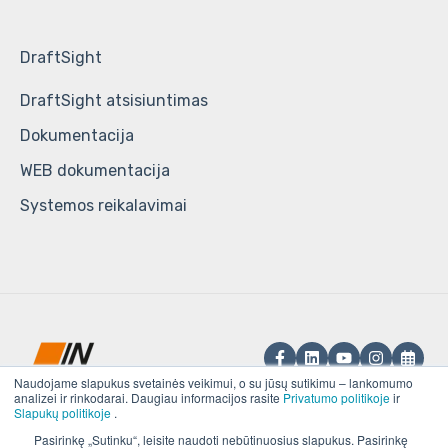
DraftSight
DraftSight atsisiuntimas
Dokumentacija
WEB dokumentacija
Systemos reikalavimai
Naudojame slapukus svetainės veikimui, o su jūsų sutikimu – lankomumo
analizei ir rinkodarai. Daugiau informacijos rasite
Privatumo politikoje
ir
Slapukų politikoje
.
UAB „IN RE“.
Pasirinkę „Sutinku“, leisite naudoti nebūtinuosius slapukus. Pasirinkę