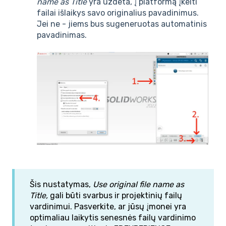
name as Title
yra uždėta, į platformą įkelti
failai išlaikys savo originalius pavadinimus.
Jei ne - jiems bus sugeneruotas automatinis
pavadinimas.
Šis nustatymas,
Use original file name as
Title,
gali būti svarbus ir projektinių failų
vardinimui. Pasverkite, ar jūsų įmonei yra
optimaliau laikytis senesnės failų vardinimo