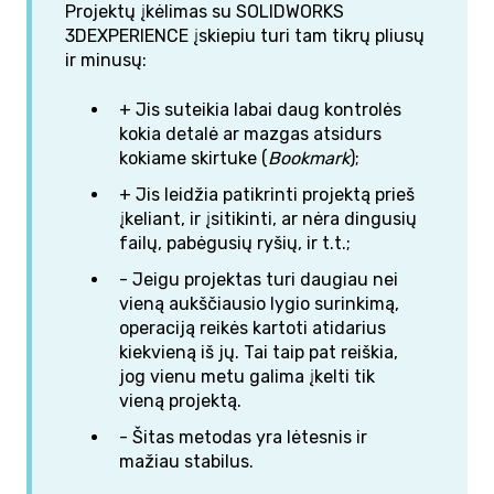
Projektų įkėlimas su SOLIDWORKS
3DEXPERIENCE įskiepiu turi tam tikrų pliusų
ir minusų:
+ Jis suteikia labai daug kontrolės
kokia detalė ar mazgas atsidurs
kokiame skirtuke (
Bookmark
);
+ Jis leidžia patikrinti projektą prieš
įkeliant, ir įsitikinti, ar nėra dingusių
failų, pabėgusių ryšių, ir t.t.;
- Jeigu projektas turi daugiau nei
vieną aukščiausio lygio surinkimą,
operaciją reikės kartoti atidarius
kiekvieną iš jų. Tai taip pat reiškia,
jog vienu metu galima įkelti tik
vieną projektą.
- Šitas metodas yra lėtesnis ir
mažiau stabilus.