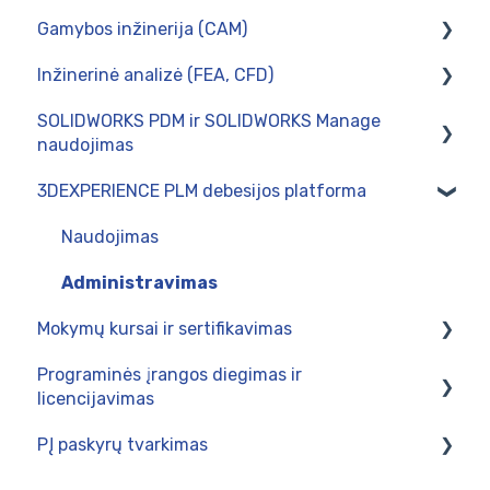
Gamybos inžinerija (CAM)
SOLIDWORKS Visualize
CircuitWorks (PCB Connector)
Inžinerinė analizė (FEA, CFD)
SWOOD - baldų projektavimas SOLIDWORKS
SOLIDWORKS Electrical
Diegimas
aplinkoje
SOLIDWORKS PDM ir SOLIDWORKS Manage
Postprocesoriai
Skaičiavimai tinklo kompiuteryje
naudojimas
Naudojimas
SOLIDWORKS Simulation
3DEXPERIENCE PLM debesijos platforma
Naudojimas
SWOOD CAM - gamybos paruošimas baldų
pramonėje
Intergravimas su verslo valdymo sistemomis
Naudojimas
Administravimas
Administravimas
Mokymų kursai ir sertifikavimas
Diegimas
Programinės įrangos diegimas ir
SOLIDWORKS 3DCAD mokymų programos
licencijavimas
SOLIDWORKS Electrical programos
PĮ paskyrų tvarkimas
SOLIDWORKS / DraftSight Enterprise produktų
SOLIDWORKS CAM ir CAMWorks mokymų
diegimas