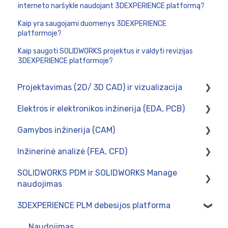
interneto naršykle naudojant 3DEXPERIENCE platformą?
Kaip yra saugojami duomenys 3DEXPERIENCE
platformoje?
Kaip saugoti SOLIDWORKS projektus ir valdyti revizijas
3DEXPERIENCE platformoje?
Projektavimas (2D/ 3D CAD) ir vizualizacija
Elektros ir elektronikos inžinerija (EDA, PCB)
SOLIDWORKS 3DCAD
Gamybos inžinerija (CAM)
SOLIDWORKS Visualize
CircuitWorks (PCB Connector)
Inžinerinė analizė (FEA, CFD)
SWOOD - baldų projektavimas SOLIDWORKS
SOLIDWORKS Electrical
Diegimas
aplinkoje
SOLIDWORKS PDM ir SOLIDWORKS Manage
Postprocesoriai
Skaičiavimai tinklo kompiuteryje
naudojimas
Naudojimas
SOLIDWORKS Simulation
3DEXPERIENCE PLM debesijos platforma
Naudojimas
SWOOD CAM - gamybos paruošimas baldų
pramonėje
Intergravimas su verslo valdymo sistemomis
Naudojimas