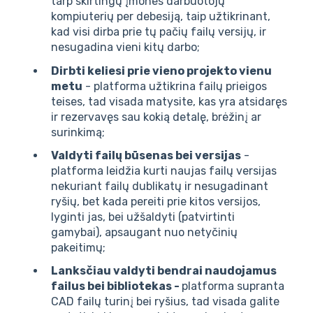
tarp skirtingų įmonės darbuotojų
kompiuterių per debesiją, taip užtikrinant,
kad visi dirba prie tų pačių failų versijų, ir
nesugadina vieni kitų darbo;
Dirbti keliesi prie vieno projekto vienu
metu
- platforma užtikrina failų prieigos
teises, tad visada matysite, kas yra atsidaręs
ir rezervavęs sau kokią detalę, brėžinį ar
surinkimą;
Valdyti failų būsenas bei versijas
-
platforma leidžia kurti naujas failų versijas
nekuriant failų dublikatų ir nesugadinant
ryšių, bet kada pereiti prie kitos versijos,
lyginti jas, bei užšaldyti (patvirtinti
gamybai), apsaugant nuo netyčinių
pakeitimų;
Lanksčiau valdyti bendrai naudojamus
failus bei bibliotekas
-
platforma supranta
CAD failų turinį bei ryšius, tad visada galite