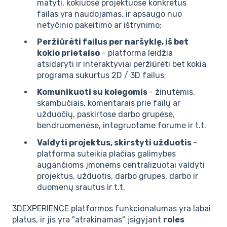
matyti, kokiuose projektuose konkretus
failas yra naudojamas, ir apsaugo nuo
netyčinio pakeitimo ar ištrynimo;
Peržiūrėti failus per naršyklę, iš bet
kokio prietaiso
- platforma leidžia
atsidaryti ir interaktyviai peržiūrėti bet kokia
programa sukurtus 2D / 3D failus;
Komunikuoti su kolegomis
- žinutėmis,
skambučiais, komentarais prie failų ar
užduočių, paskirtose darbo grupėse,
bendruomenėse, integruotame forume ir t.t.
Valdyti projektus, skirstyti užduotis
-
platforma suteikia plačias galimybes
augančioms įmonėms centralizuotai valdyti
projektus, užduotis, darbo grupes, darbo ir
duomenų srautus ir t.t.
3DEXPERIENCE platformos funkcionalumas yra labai
platus, ir jis yra "atrakinamas" įsigyjant
roles