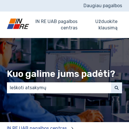
Daugiau pagalbos
IN RE UAB pagalbos
Užduokite
centras
klausimą
Kuo galime jums padėti?
There are no suggestions because the search field 
IN RE UAB pagalbos centras