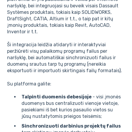
naršyklę, bei integruojasi su beveik visais Dassault
Systèmes produktais, tokiais kaip SOLIDWORKS,
DraftSight, CATIA, Altium ir t.t., o taip pat ir kitų
įmonių produktais, tokiais kaip Revit, AutoCAD,
Inventor ir t.t.
Ši integracija leidžia atidaryti ir interaktyviai
peržiūrėti visų palaikomų programų failus per
naršyklę, bei automatiškai sinchronizuoti failus ir
duomenų srautus tarp tų programų (nereikia
eksportuoti ir importuoti skirtingais failų formatais).
Su platforma galite:
Talpinti duomenis debesijoje
- visi įmonės
duomenys bus centralizuoti vienoje vietoje,
pasiekiami iš bet kurios pasaulio vietos su
jūsų nustatytomis prieigos teisėmis;
Sinchronizuoti darbinius projektų failus