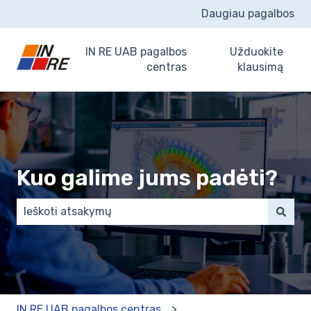
Daugiau pagalbos
IN RE UAB pagalbos
Užduokite
centras
klausimą
Kuo galime jums padėti?
There are no suggestions because the search field 
IN RE UAB pagalbos centras