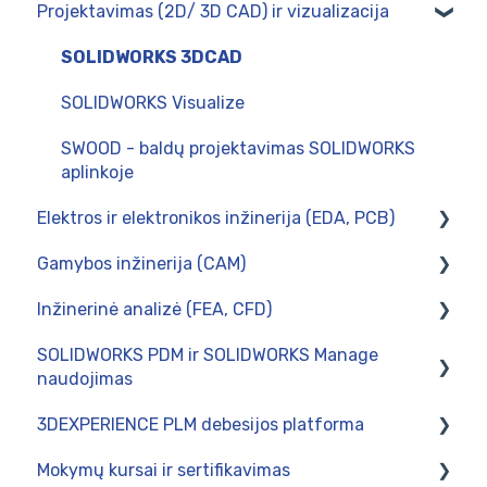
Projektavimas (2D/ 3D CAD) ir vizualizacija
SOLIDWORKS 3DCAD
SOLIDWORKS Visualize
SWOOD - baldų projektavimas SOLIDWORKS
aplinkoje
Elektros ir elektronikos inžinerija (EDA, PCB)
Gamybos inžinerija (CAM)
CircuitWorks (PCB Connector)
Inžinerinė analizė (FEA, CFD)
SOLIDWORKS Electrical
Diegimas
SOLIDWORKS PDM ir SOLIDWORKS Manage
Postprocesoriai
Skaičiavimai tinklo kompiuteryje
naudojimas
Naudojimas
SOLIDWORKS Simulation
3DEXPERIENCE PLM debesijos platforma
Naudojimas
SWOOD CAM - gamybos paruošimas baldų
Mokymų kursai ir sertifikavimas
pramonėje
Intergravimas su verslo valdymo sistemomis
Naudojimas