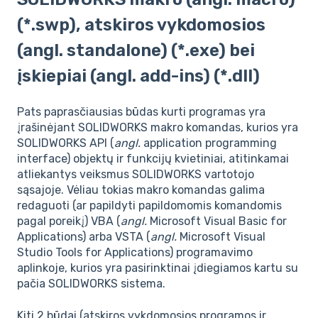
(*.swp), atskiros vykdomosios
(angl. standalone) (*.exe) bei
įskiepiai (angl. add-ins) (*.dll)
Pats paprasčiausias būdas kurti programas yra
įrašinėjant SOLIDWORKS makro komandas, kurios yra
SOLIDWORKS API (
angl.
application programming
interface) objektų ir funkcijų kvietiniai, atitinkamai
atliekantys veiksmus SOLIDWORKS vartotojo
sąsajoje. Vėliau tokias makro komandas galima
redaguoti (ar papildyti papildomomis komandomis
pagal poreikį) VBA (
angl.
Microsoft Visual Basic for
Applications) arba VSTA (
angl.
Microsoft Visual
Studio Tools for Applications) programavimo
aplinkoje, kurios yra pasirinktinai įdiegiamos kartu su
pačia SOLIDWORKS sistema.
Kiti 2 būdai (atskiros vykdomosios programos ir