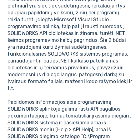
plėtiniai) yra šiek tiek sudėtingesni, reikalaujantys
daugiau papildomų veiksmų, žinių bei programų:
reikia turėti įdiegtą Microsoft Visual Studio
programavimo aplinką, taip pat įtraukti nuorodas į
SOLIDWORKS API bibliotekas ir, žinoma, turėti .NET
šeimos programavimo kalbų pagrindus. Šie 2 būdai
yra naudojami kurti žymiai sudėtingesnes,
funkcionalesnes SOLIDWORKS sistemos programas,
panaudojant ir paties .NET karkaso pateikiamas
bibliotekas ir jų teikiamus privalumus, pavyzdžiui:
modernesnius dialogo langus, patogesnį darbą su
įvairaus formato failais, mažesnį kodo rašymo kiekį ir
t.t.
Papildomos informacijos apie programavimą
SOLIDWORKS aplinkoje galima rasti API pagalbos
dokumentacijoje, kuri automatiškai įrašoma diegiant
SOLIDWORKS sistemą ir pasiekiama arba iš
SOLIDWORKS meniu (Help > API Help), arba iš
SOLIDWORKS diegimo katalogo “C:\Program