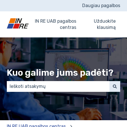
Daugiau pagalbos
IN RE UAB pagalbos
Užduokite
centras
klausimą
Kuo galime jums padėti?
There are no suggestions because the search field 
IN RE UAB pagalbos centras