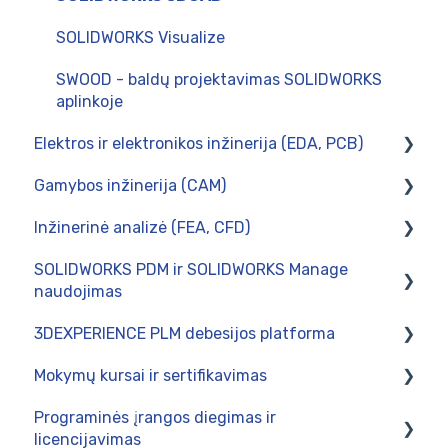
SOLIDWORKS Visualize
SWOOD - baldų projektavimas SOLIDWORKS
aplinkoje
Elektros ir elektronikos inžinerija (EDA, PCB)
Gamybos inžinerija (CAM)
CircuitWorks (PCB Connector)
Inžinerinė analizė (FEA, CFD)
SOLIDWORKS Electrical
Diegimas
SOLIDWORKS PDM ir SOLIDWORKS Manage
Postprocesoriai
Skaičiavimai tinklo kompiuteryje
naudojimas
Naudojimas
SOLIDWORKS Simulation
3DEXPERIENCE PLM debesijos platforma
Naudojimas
SWOOD CAM - gamybos paruošimas baldų
Mokymų kursai ir sertifikavimas
pramonėje
Intergravimas su verslo valdymo sistemomis
Naudojimas
Programinės įrangos diegimas ir
Administravimas
Administravimas
SOLIDWORKS 3DCAD mokymų programos
licencijavimas