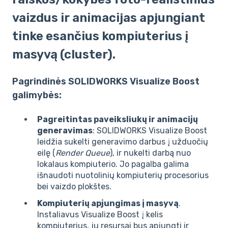
vaizdus ir animacijas apjungiant
tinke esančius kompiuterius į
masyvą (cluster).
Pagrindinės SOLIDWORKS Visualize Boost
galimybės:
Pagreitintas paveiksliukų ir animacijų
generavimas
: SOLIDWORKS Visualize Boost
leidžia sukelti generavimo darbus į užduočių
eilę (
Render Queue
), ir nukelti darbą nuo
lokalaus kompiuterio. Jo pagalba galima
išnaudoti nuotolinių kompiuterių procesorius
bei vaizdo plokštes.
Kompiuterių apjungimas į masyvą
.
Instaliavus Visualize Boost į kelis
kompiuterius, jų resursai bus apjungti ir