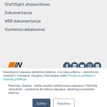
DraftSight atsisiuntimas
Dokumentacija
WEB dokumentacija
Systemos reikalavimai
Naudojame slapukus svetainės veikimui, o su jūsų sutikimu – lankomumo
analizei ir rinkodarai. Daugiau informacijos rasite
Privatumo politikoje
ir
Slapukų politikoje
.
UAB „IN RE“.
Pasirinkę „Sutinku“, leisite naudoti nebūtinuosius slapukus. Pasirinkę
Visos teisės saugomos ©
Kompiuterinio
„Nesutinku“, naudosime tik būtinus slapukus, reikalingus svetainės
veikimui.
2025, UAB „IN RE“
projektavimo
sprendimai ir paslaugos
Sutinku
Nesutinku