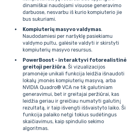
dinamiškai naudojami visuose generavimo
darbuose, nesvarbu iš kurio kompiuterio jie
bus sukuriami.
Kompiuterių masyvo valdymas
.
Naudodamiesi per naršyklę pasiekiamu
valdymo pultu, galėsite valdyti ir skirstyti
kompiuterių masyvo resursus.
PowerBoost - interaktyvi fotorealistinė
greitoji peržiūra
. Ši vizualizacijos
pramonėje unikali funkcija leidžia išnaudoti
lokalų įmonės kompiuterių masyvą, arba
NVIDIA Quadro® VCA ne tik galutiniam
generavimui, bet ir greitajai peržiūrai, kas
leidžia geriau ir greičiau numatyti galutinį
rezultatą, ir taip išvengti iššvaistyto laiko. Ši
funkcija palaiko netgi tokius sudėtingus
skaičiavimus, kaip spindulio sekimo
algoritmas.