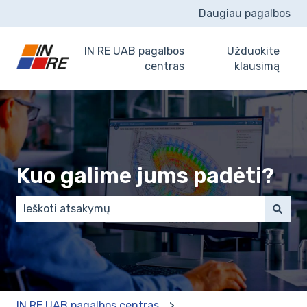
Daugiau pagalbos
IN RE UAB pagalbos
Užduokite
centras
klausimą
Kuo galime jums padėti?
There are no suggestions because the search field 
IN RE UAB pagalbos centras