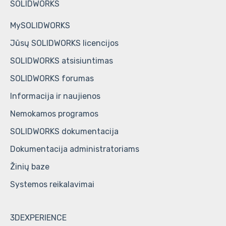
SOLIDWORKS PDM mokymų programos
HCL CAMWorks vartotoju paskyras
SOLIDWORKS / DraftSight Enterprise licencijų
SOLIDWORKS
administravimas
SOLIDWORKS PLM / 3DEXPERIENCE platforma
DriveWorks vartotoju paskyras
MySOLIDWORKS
Jūsų SOLIDWORKS licencijos
SWOOD CAD ir SWOOD CAM mokymų programos
SOLIDWORKS atsisiuntimas
DriveWorks mokymų programos
SOLIDWORKS forumas
DraftSight mokymų programos
Informacija ir naujienos
Bendri klausimai
Nemokamos programos
SOLIDWORKS dokumentacija
Dokumentacija administratoriams
Žinių baze
Systemos reikalavimai
3DEXPERIENCE