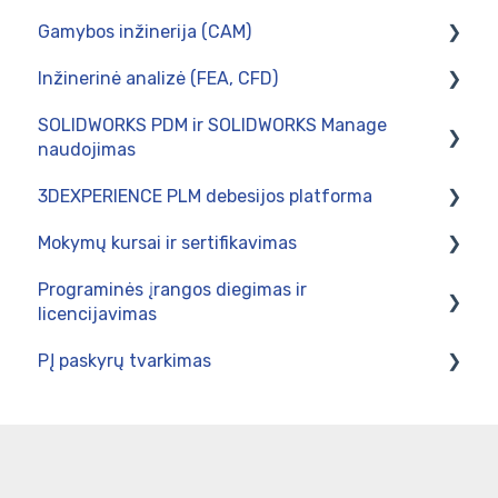
Gamybos inžinerija (CAM)
CircuitWorks (PCB Connector)
Inžinerinė analizė (FEA, CFD)
SOLIDWORKS Electrical
Diegimas
SOLIDWORKS PDM ir SOLIDWORKS Manage
Postprocesoriai
Skaičiavimai tinklo kompiuteryje
naudojimas
Naudojimas
SOLIDWORKS Simulation
3DEXPERIENCE PLM debesijos platforma
Naudojimas
SWOOD CAM - gamybos paruošimas baldų
Mokymų kursai ir sertifikavimas
pramonėje
Intergravimas su verslo valdymo sistemomis
Naudojimas
Programinės įrangos diegimas ir
Administravimas
Administravimas
SOLIDWORKS 3DCAD mokymų programos
licencijavimas
Diegimas
SOLIDWORKS Electrical programos
PĮ paskyrų tvarkimas
SOLIDWORKS / DraftSight Enterprise produktų
SOLIDWORKS CAM ir CAMWorks mokymų
diegimas
programos
3DEXPERIENCE platformą
SOLIDWORKS programos Lietuvos moksleiviams
SOLIDWORKS Simulation mokymų programos
SOLIDWORKS vartotojų paskyros
ir studentams