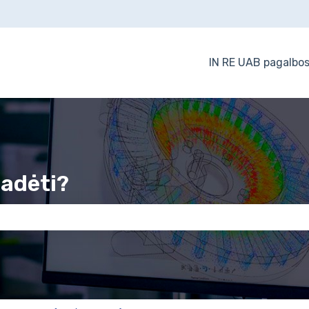
IN RE UAB pagalbos
padėti?
 the search field is empty.