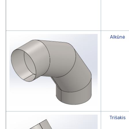
Alkūnė
Trišakis