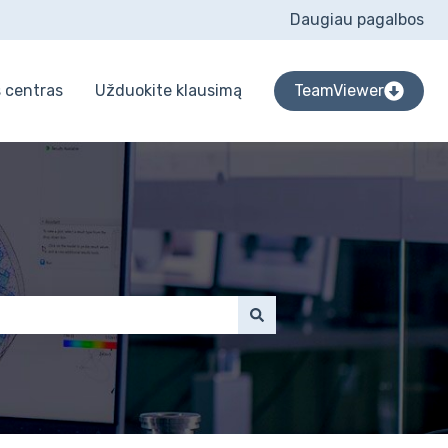
Daugiau pagalbos
 centras
Užduokite klausimą
TeamViewer