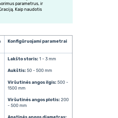
 norimus parametrus, ir
aciją. Kaip naudotis
m
Konfigūruojami parametrai
Lakšto storis:
1 - 3 mm
Aukštis:
50 - 500 mm
Viršutinės angos ilgis:
500 -
1500 mm
Viršutinės angos plotis:
200
- 500 mm
Apatinės angos diametras: