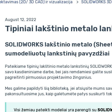
ektavimas (2D/ 3D CAD) ir vizualizacija
SOLIDWORKS 3
August 12, 2022
Tipiniai lakštinio metalo lan
SOLIDWORKS lakštinio metalo (Sheet 
sumodeliuotų lankstinių pavyzdžiai
Pateikiame tipinių lakštinio metalo lankstinių SOLIDWORK
savo kasdieniniame darbe, bei jais remdamiesi galite susi
pagreitinti pirmuosius projektavimo žingsnius.
Mes galime papildyti šią biblioteką, jei atsiųsite mums 
pakonsultuosime jus, kaip galėtumėte patys susikurti toki
Visi žemiau pateikti modeliai yra parengti su
SOLIDW