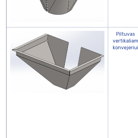
Piltuvas
vertikalia
konvejeriu