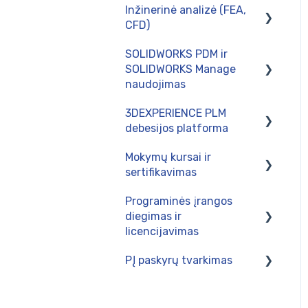
Inžinerinė analizė (FEA,
SOLIDWORKS Electrical
Diegimas
CFD)
Postprocesoriai
SOLIDWORKS PDM ir
Skaičiavimai tinklo
Naudojimas
SOLIDWORKS Manage
kompiuteryje
naudojimas
SWOOD CAM - gamybos
SOLIDWORKS Simulation
paruošimas baldų
3DEXPERIENCE PLM
Naudojimas
pramonėje
debesijos platforma
Intergravimas su verslo
Mokymų kursai ir
valdymo sistemomis
Naudojimas
sertifikavimas
Administravimas
Administravimas
Programinės įrangos
SOLIDWORKS 3DCAD
Diegimas
diegimas ir
mokymų programos
licencijavimas
SOLIDWORKS Electrical
PĮ paskyrų tvarkimas
programos
SOLIDWORKS /
DraftSight Enterprise
SOLIDWORKS CAM ir
3DEXPERIENCE platformą
produktų diegimas
CAMWorks mokymų