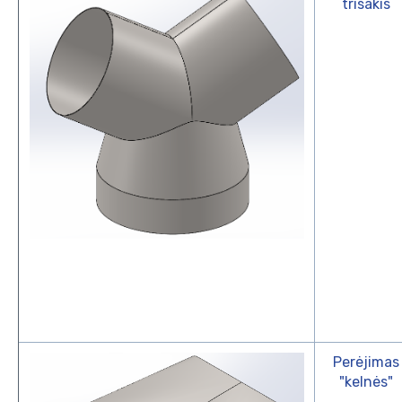
trišakis
Perėjimas
"kelnės"