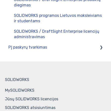
SOLIDWORKS CAM ir CAMWorks mokymų
diegimas
programos
SOLIDWORKS programos Lietuvos moksleiviams
SOLIDWORKS Simulation mokymų programos
ir studentams
SOLIDWORKS PDM mokymų programos
SOLIDWORKS / DraftSight Enterprise licencijų
administravimas
SOLIDWORKS PLM / 3DEXPERIENCE platforma
PĮ paskyrų tvarkimas
SWOOD CAD ir SWOOD CAM mokymų programos
3DEXPERIENCE platformą
DriveWorks mokymų programos
SOLIDWORKS vartotojų paskyros
DraftSight mokymų programos
HCL CAMWorks vartotoju paskyras
SOLIDWORKS
Bendri klausimai
DriveWorks vartotoju paskyras
MySOLIDWORKS
Jūsų SOLIDWORKS licencijos
SOLIDWORKS atsisiuntimas