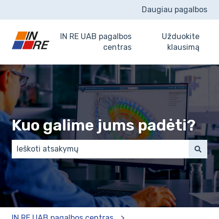
Daugiau pagalbos
IN RE UAB pagalbos
Užduokite
centras
klausimą
Kuo galime jums padėti?
Pasiūlymų nėra, nes tuščias paieškos laukas.
IN RE UAB pagalbos centras