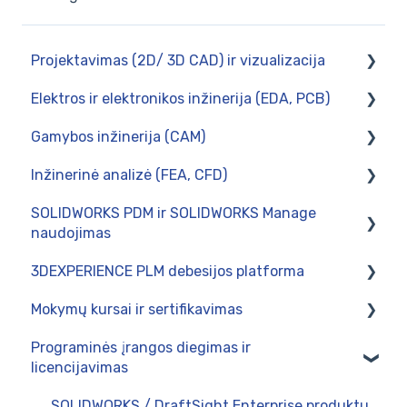
Projektavimas (2D/ 3D CAD) ir vizualizacija
Elektros ir elektronikos inžinerija (EDA, PCB)
SOLIDWORKS 3DCAD
Gamybos inžinerija (CAM)
SOLIDWORKS Visualize
CircuitWorks (PCB Connector)
Inžinerinė analizė (FEA, CFD)
SWOOD - baldų projektavimas SOLIDWORKS
SOLIDWORKS Electrical
Diegimas
aplinkoje
SOLIDWORKS PDM ir SOLIDWORKS Manage
Postprocesoriai
Skaičiavimai tinklo kompiuteryje
naudojimas
Naudojimas
SOLIDWORKS Simulation
3DEXPERIENCE PLM debesijos platforma
Naudojimas
SWOOD CAM - gamybos paruošimas baldų
Mokymų kursai ir sertifikavimas
pramonėje
Intergravimas su verslo valdymo sistemomis
Naudojimas
Programinės įrangos diegimas ir
Administravimas
Administravimas
SOLIDWORKS 3DCAD mokymų programos
licencijavimas
Diegimas
SOLIDWORKS Electrical programos
SOLIDWORKS / DraftSight Enterprise produktų